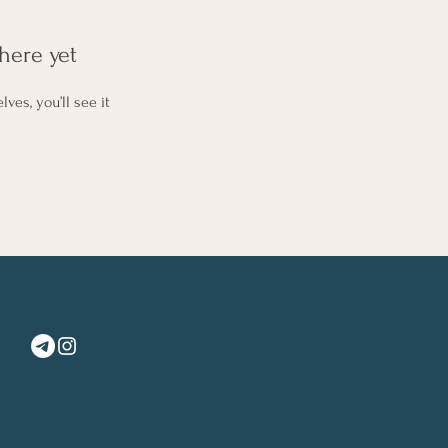
here yet
es, you’ll see it