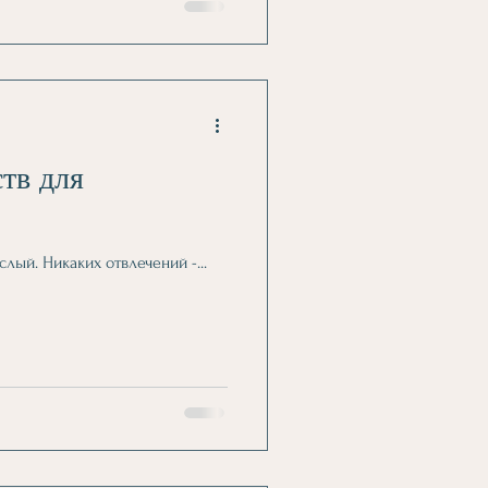
тв для
слый. Никаких отвлечений -...