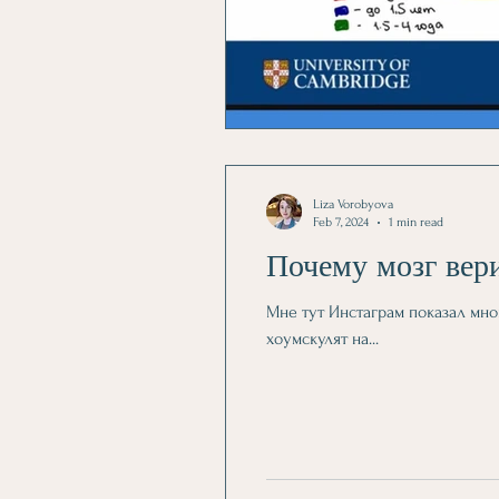
Liza Vorobyova
Feb 7, 2024
1 min read
Почему мозг вер
Мне тут Инстаграм показал мног
хоумскулят на...