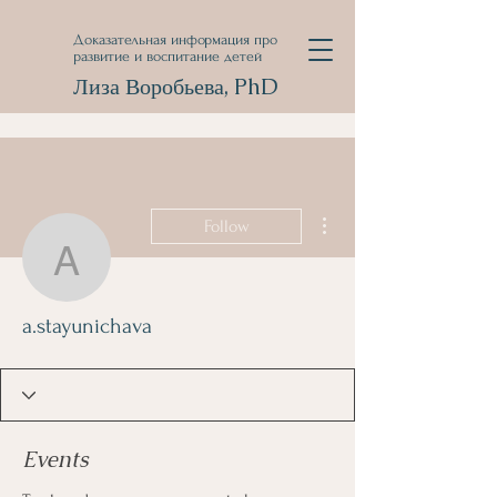
Доказательная информация про
развитие и воспитание детей
Лиза Воробьева, PhD
More actions
Follow
a.stayunichava
a.stayunichava
Events