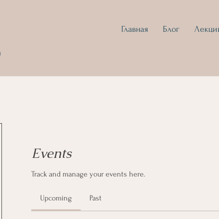
Главная
Блог
Лекци
D
Events
Track and manage your events here.
Upcoming
Past