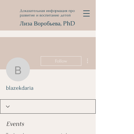
Доказательная информация про
развитие и воспитание детей
Лиза Воробьева, PhD
More actions
Follow
blazekdaria
blazekdaria
Events