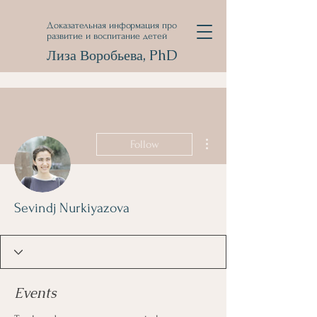
Доказательная информация про
развитие и воспитание детей
Лиза Воробьева, PhD
More actions
Follow
Sevindj Nurkiyazova
Events