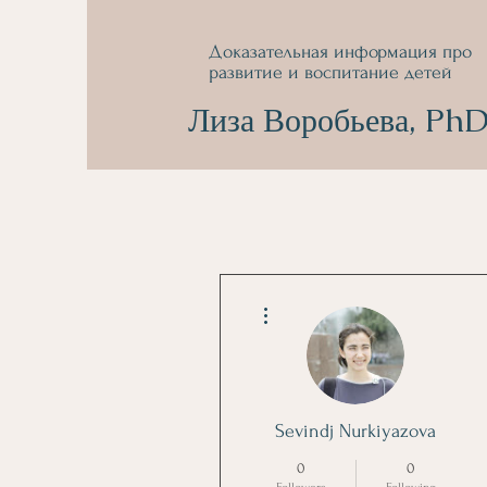
Доказательная информация про
развитие и воспитание детей
Лиза Воробьева, Ph
More actions
Sevindj Nurkiyazova
0
0